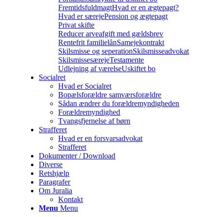
Fremtidsfuldmagt
Hvad er en ægtepagt?
Hvad er særeje
Pension og ægtepagt
Privat skifte
Reducer arveafgift med gældsbrev
Rentefrit familielån
Samejekontrakt
Skilsmisse og seperation
Skilsmisseadvokat
Skilsmissesæreje
Testamente
Udlejning af værelse
Uskiftet bo
Socialret
Hvad er Socialret
Bopælsforældre samværsforældre
Sådan ændrer du forældremyndigheden
Forældremyndighed
Tvangsfjernelse af børn
Strafferet
Hvad er en forsvarsadvokat
Strafferet
Dokumenter / Download
Diverse
Retshjælp
Paragrafer
Om Juralia
Kontakt
Menu
Menu