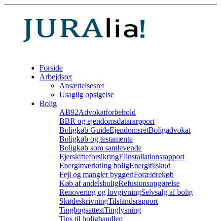
Forside
Arbejdsret
Ansættelsesret
Usaglig opsigelse
Bolig
AB92
Advokatforbehold
BBR og ejendomsdatararpport
Boligkøb Guide
Ejendomsret
Boligadvokat
Boligkøb og testamente
Boligkøb som samlevende
Ejerskifteforsikring
Elinstallationsrapport
Energimærkning bolig
Energitilskud
Fejl og mangler byggeri
Forældrekøb
Køb af andelsbolig
Refusionsopgørelse
Renovering og lovgivning
Selvsalg af bolig
Skødeskrivning
Tilstandsrapport
Tingbogsattest
Tinglysning
Tips til bolighandlen