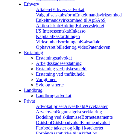
Erhverv
Aftaleret
Erhvervsadvokat
Valg af selskabsform
Enkeltmandsvirksomhed
Enkeltmandsvirksomhed til ApS
ApS
Aktieselskab
Holding
Erhvervslejeret
I/S Interessentskab
Inkasso
Kapitalafkastordningen
Virksomhedsordningen
Købsaftale
Ophavsret billeder og video
Patentloven
Erstatning
Erstatningsadvokat
Arbejdsskadeserstatning
Erstatning ved piskesmæld
Erstatning ved trafikuheld
Varigt men
Svie og smerte
Landbrug
Landbrugsadvokat
Privat
Advokat priser
Arveafkald
Arveklasser
Arveloven
Begunstigelseserklæring
Bodeling ved skilsmisse
Børnetestamente
Dødsbo
Dødsboadvokat
Familieadvokat
Fartbøde takster og klip i kørekortet
Forhåndssamtykke til uskiftet bo