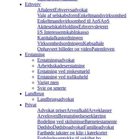
Erhverv
Aftaleret
Erhvervsadvokat
Valg af selskabsform
Enkeltmandsvirksomhed
Enkeltmandsvirksomhed til ApS
ApS
Aktieselskab
Holding
Erhvervslejeret
I/S Interessentskab
Inkasso
Kapitalafkastordningen
Virksomhedsordningen
Købsaftale
Ophavsret billeder og video
Patentloven
Erstatning
Erstatningsadvokat
Arbejdsskadeserstatning
Erstatning ved piskesmæld
Erstatning ved trafikuheld
Varigt men
Svie og smerte
Landbrug
Landbrugsadvokat
Privat
Advokat priser
Arveafkald
Arveklasser
Arveloven
Begunstigelseserklæring
Bodeling ved skilsmisse
Børnetestamente
Dødsbo
Dødsboadvokat
Familieadvokat
Fartbøde takster og klip i kørekortet
Forhåndssamtykke til uskiftet bo