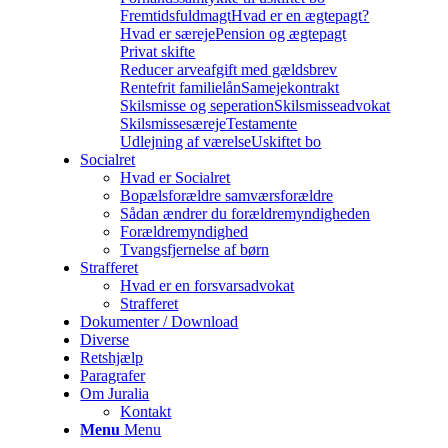
Fremtidsfuldmagt
Hvad er en ægtepagt?
Hvad er særeje
Pension og ægtepagt
Privat skifte
Reducer arveafgift med gældsbrev
Rentefrit familielån
Samejekontrakt
Skilsmisse og seperation
Skilsmisseadvokat
Skilsmissesæreje
Testamente
Udlejning af værelse
Uskiftet bo
Socialret
Hvad er Socialret
Bopælsforældre samværsforældre
Sådan ændrer du forældremyndigheden
Forældremyndighed
Tvangsfjernelse af børn
Strafferet
Hvad er en forsvarsadvokat
Strafferet
Dokumenter / Download
Diverse
Retshjælp
Paragrafer
Om Juralia
Kontakt
Menu
Menu