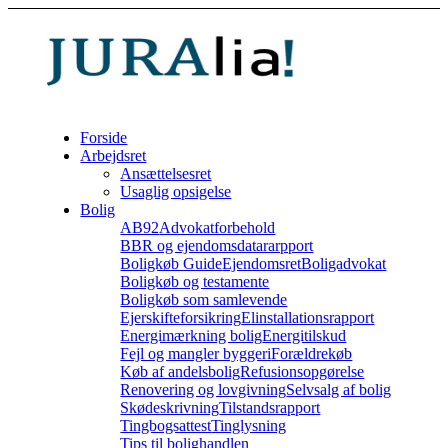
Forside
Arbejdsret
Ansættelsesret
Usaglig opsigelse
Bolig
AB92
Advokatforbehold
BBR og ejendomsdatararpport
Boligkøb Guide
Ejendomsret
Boligadvokat
Boligkøb og testamente
Boligkøb som samlevende
Ejerskifteforsikring
Elinstallationsrapport
Energimærkning bolig
Energitilskud
Fejl og mangler byggeri
Forældrekøb
Køb af andelsbolig
Refusionsopgørelse
Renovering og lovgivning
Selvsalg af bolig
Skødeskrivning
Tilstandsrapport
Tingbogsattest
Tinglysning
Tips til bolighandlen