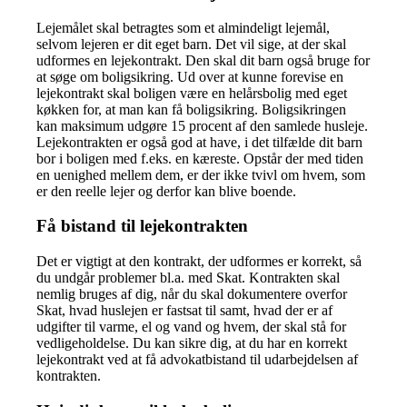
Lejemålet skal betragtes som et almindeligt lejemål,
selvom lejeren er dit eget barn. Det vil sige, at der skal
udformes en lejekontrakt. Den skal dit barn også bruge for
at søge om boligsikring. Ud over at kunne forevise en
lejekontrakt skal boligen være en helårsbolig med eget
køkken for, at man kan få boligsikring. Boligsikringen
kan maksimum udgøre 15 procent af den samlede husleje.
Lejekontrakten er også god at have, i det tilfælde dit barn
bor i boligen med f.eks. en kæreste. Opstår der med tiden
en uenighed mellem dem, er der ikke tvivl om hvem, som
er den reelle lejer og derfor kan blive boende.
Få bistand til lejekontrakten
Det er vigtigt at den kontrakt, der udformes er korrekt, så
du undgår problemer bl.a. med Skat. Kontrakten skal
nemlig bruges af dig, når du skal dokumentere overfor
Skat, hvad huslejen er fastsat til samt, hvad der er af
udgifter til varme, el og vand og hvem, der skal stå for
vedligeholdelse. Du kan sikre dig, at du har en korrekt
lejekontrakt ved at få advokatbistand til udarbejdelsen af
kontrakten.