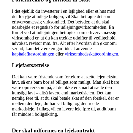
I det øjeblik du investerer i en lejlighed eller et hus med
det for øje at udleje boligen, vil Skat betragte det som
erhvervsmæssig virksomhed. Det betyder, at du skal
udarbejde et regnskab for udlejningsvirksomheden. En
fordel ved at udlejningen betragtes som erhvervsmæssig
virksomhed er, at du kan trække udgifter til vedligehold,
advokat, revisor mm. fra. Alt efter hvordan din økonomi
ser ud, kan det være en god ide at anvende
kapitalafkastordningen
eller
virksomhedsskatteordningen
.
Lejefastsættelse
Det kan være fristende som forældre at sætte lejen ekstra
lavt, så ens barn bor så billiget som muligt. Man skal bare
være opmærksom på, at det ikke er smart at sætte den
kunstigt lavt – altså lavere end markedslejen. Det kan
nemlig føre til, at du skal betale skat af den forskel, der er
mellem den leje, du har sat billigt og den reelle
markedsleje. I tillæg vil en lavere leje føre til, at dit barn
får mindre i boligsikring.
Der skal udformes en lejekontrakt