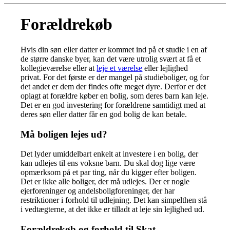
Forældrekøb
Hvis din søn eller datter er kommet ind på et studie i en af
de større danske byer, kan det være utrolig svært at få et
kollegieværelse eller at
leje et værelse
eller lejlighed
privat. For det første er der mangel på studieboliger, og for
det andet er dem der findes ofte meget dyre. Derfor er det
oplagt at forældre køber en bolig, som deres barn kan leje.
Det er en god investering for forældrene samtidigt med at
deres søn eller datter får en god bolig de kan betale.
Må boligen lejes ud?
Det lyder umiddelbart enkelt at investere i en bolig, der
kan udlejes til ens voksne barn. Du skal dog lige være
opmærksom på et par ting, når du kigger efter boligen.
Det er ikke alle boliger, der må udlejes. Der er nogle
ejerforeninger og andelsboligforeninger, der har
restriktioner i forhold til udlejning. Det kan simpelthen stå
i vedtægterne, at det ikke er tilladt at leje sin lejlighed ud.
Forældrekøb og forhold til Skat