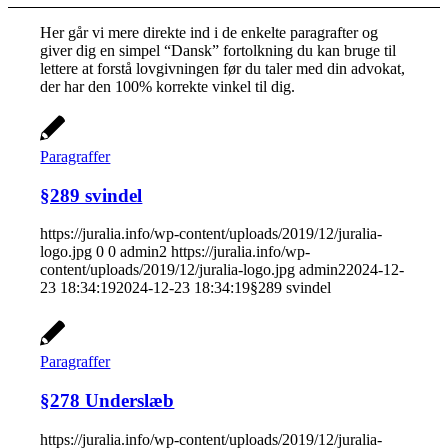
Her går vi mere direkte ind i de enkelte paragrafter og
giver dig en simpel “Dansk” fortolkning du kan bruge til
lettere at forstå lovgivningen før du taler med din advokat,
der har den 100% korrekte vinkel til dig.
Paragraffer
§289 svindel
https://juralia.info/wp-content/uploads/2019/12/juralia-
logo.jpg
0
0
admin2
https://juralia.info/wp-
content/uploads/2019/12/juralia-logo.jpg
admin2
2024-12-
23 18:34:19
2024-12-23 18:34:19
§289 svindel
Paragraffer
§278 Underslæb
https://juralia.info/wp-content/uploads/2019/12/juralia-