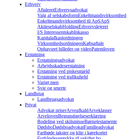
Erhverv
Aftaleret
Erhvervsadvokat
Valg af selskabsform
Enkeltmandsvirksomhed
Enkeltmandsvirksomhed til ApS
ApS
Aktieselskab
Holding
Erhvervslejeret
I/S Interessentskab
Inkasso
Kapitalafkastordningen
Virksomhedsordningen
Købsaftale
Ophavsret billeder og video
Patentloven
Erstatning
Erstatningsadvokat
Arbejdsskadeserstatning
Erstatning ved piskesmæld
Erstatning ved trafikuheld
Varigt men
Svie og smerte
Landbrug
Landbrugsadvokat
Privat
Advokat priser
Arveafkald
Arveklasser
Arveloven
Begunstigelseserklæring
Bodeling ved skilsmisse
Børnetestamente
Dødsbo
Dødsboadvokat
Familieadvokat
Fartbøde takster og klip i kørekortet
Forhåndssamtykke til uskiftet bo