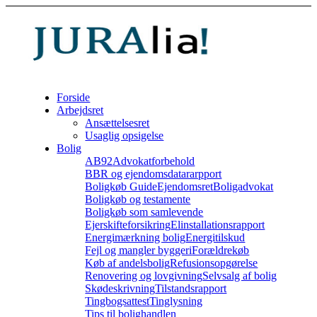
Forside
Arbejdsret
Ansættelsesret
Usaglig opsigelse
Bolig
AB92
Advokatforbehold
BBR og ejendomsdatararpport
Boligkøb Guide
Ejendomsret
Boligadvokat
Boligkøb og testamente
Boligkøb som samlevende
Ejerskifteforsikring
Elinstallationsrapport
Energimærkning bolig
Energitilskud
Fejl og mangler byggeri
Forældrekøb
Køb af andelsbolig
Refusionsopgørelse
Renovering og lovgivning
Selvsalg af bolig
Skødeskrivning
Tilstandsrapport
Tingbogsattest
Tinglysning
Tips til bolighandlen