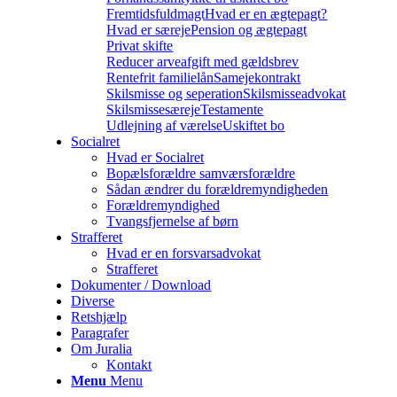
Fremtidsfuldmagt
Hvad er en ægtepagt?
Hvad er særeje
Pension og ægtepagt
Privat skifte
Reducer arveafgift med gældsbrev
Rentefrit familielån
Samejekontrakt
Skilsmisse og seperation
Skilsmisseadvokat
Skilsmissesæreje
Testamente
Udlejning af værelse
Uskiftet bo
Socialret
Hvad er Socialret
Bopælsforældre samværsforældre
Sådan ændrer du forældremyndigheden
Forældremyndighed
Tvangsfjernelse af børn
Strafferet
Hvad er en forsvarsadvokat
Strafferet
Dokumenter / Download
Diverse
Retshjælp
Paragrafer
Om Juralia
Kontakt
Menu
Menu