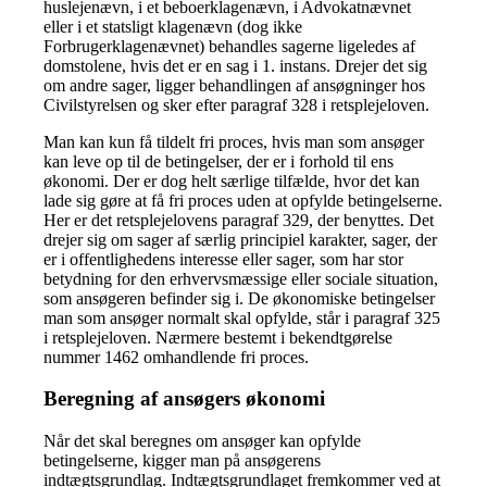
huslejenævn, i et beboerklagenævn, i Advokatnævnet
eller i et statsligt klagenævn (dog ikke
Forbrugerklagenævnet) behandles sagerne ligeledes af
domstolene, hvis det er en sag i 1. instans. Drejer det sig
om andre sager, ligger behandlingen af ansøgninger hos
Civilstyrelsen og sker efter paragraf 328 i retsplejeloven.
Man kan kun få tildelt fri proces, hvis man som ansøger
kan leve op til de betingelser, der er i forhold til ens
økonomi. Der er dog helt særlige tilfælde, hvor det kan
lade sig gøre at få fri proces uden at opfylde betingelserne.
Her er det retsplejelovens paragraf 329, der benyttes. Det
drejer sig om sager af særlig principiel karakter, sager, der
er i offentlighedens interesse eller sager, som har stor
betydning for den erhvervsmæssige eller sociale situation,
som ansøgeren befinder sig i. De økonomiske betingelser
man som ansøger normalt skal opfylde, står i paragraf 325
i retsplejeloven. Nærmere bestemt i bekendtgørelse
nummer 1462 omhandlende fri proces.
Beregning af ansøgers økonomi
Når det skal beregnes om ansøger kan opfylde
betingelserne, kigger man på ansøgerens
indtægtsgrundlag. Indtægtsgrundlaget fremkommer ved at