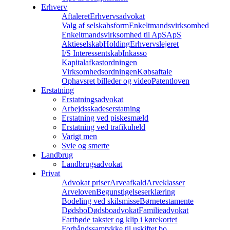
Erhverv
Aftaleret
Erhvervsadvokat
Valg af selskabsform
Enkeltmandsvirksomhed
Enkeltmandsvirksomhed til ApS
ApS
Aktieselskab
Holding
Erhvervslejeret
I/S Interessentskab
Inkasso
Kapitalafkastordningen
Virksomhedsordningen
Købsaftale
Ophavsret billeder og video
Patentloven
Erstatning
Erstatningsadvokat
Arbejdsskadeserstatning
Erstatning ved piskesmæld
Erstatning ved trafikuheld
Varigt men
Svie og smerte
Landbrug
Landbrugsadvokat
Privat
Advokat priser
Arveafkald
Arveklasser
Arveloven
Begunstigelseserklæring
Bodeling ved skilsmisse
Børnetestamente
Dødsbo
Dødsboadvokat
Familieadvokat
Fartbøde takster og klip i kørekortet
Forhåndssamtykke til uskiftet bo