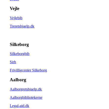
Vejle
Vejlebib
Treretshjaelp.dk
Silkeborg
Silkeborgbib
Sirh
Frivilligcenter Silkeborg
Aalborg
Aalborgretshjaelp.dk
Aalborgbibliotekerne
Legal-aid.dk