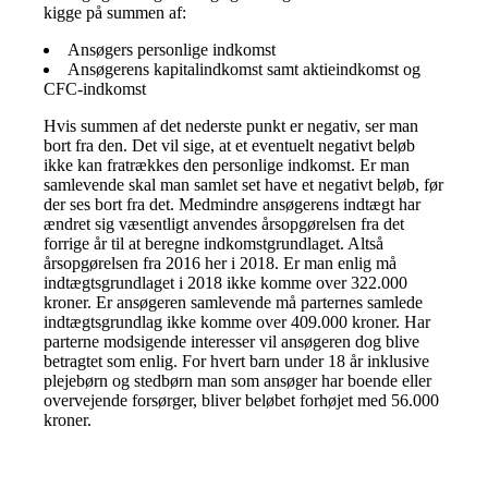
kigge på summen af:
Ansøgers personlige indkomst
Ansøgerens kapitalindkomst samt aktieindkomst og
CFC-indkomst
Hvis summen af det nederste punkt er negativ, ser man
bort fra den. Det vil sige, at et eventuelt negativt beløb
ikke kan fratrækkes den personlige indkomst. Er man
samlevende skal man samlet set have et negativt beløb, før
der ses bort fra det. Medmindre ansøgerens indtægt har
ændret sig væsentligt anvendes årsopgørelsen fra det
forrige år til at beregne indkomstgrundlaget. Altså
årsopgørelsen fra 2016 her i 2018. Er man enlig må
indtægtsgrundlaget i 2018 ikke komme over 322.000
kroner. Er ansøgeren samlevende må parternes samlede
indtægtsgrundlag ikke komme over 409.000 kroner. Har
parterne modsigende interesser vil ansøgeren dog blive
betragtet som enlig. For hvert barn under 18 år inklusive
plejebørn og stedbørn man som ansøger har boende eller
overvejende forsørger, bliver beløbet forhøjet med 56.000
kroner.