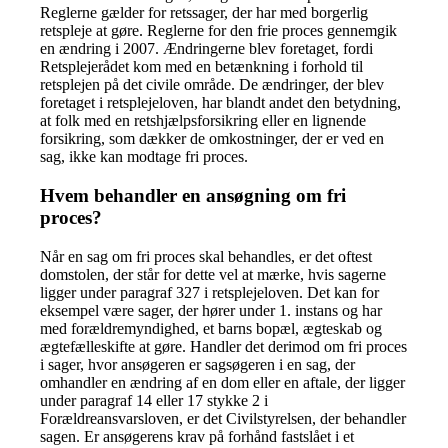
Reglerne gælder for retssager, der har med borgerlig
retspleje at gøre. Reglerne for den frie proces gennemgik
en ændring i 2007. Ændringerne blev foretaget, fordi
Retsplejerådet kom med en betænkning i forhold til
retsplejen på det civile område. De ændringer, der blev
foretaget i retsplejeloven, har blandt andet den betydning,
at folk med en retshjælpsforsikring eller en lignende
forsikring, som dækker de omkostninger, der er ved en
sag, ikke kan modtage fri proces.
Hvem behandler en ansøgning om fri
proces?
Når en sag om fri proces skal behandles, er det oftest
domstolen, der står for dette vel at mærke, hvis sagerne
ligger under paragraf 327 i retsplejeloven. Det kan for
eksempel være sager, der hører under 1. instans og har
med forældremyndighed, et barns bopæl, ægteskab og
ægtefælleskifte at gøre. Handler det derimod om fri proces
i sager, hvor ansøgeren er sagsøgeren i en sag, der
omhandler en ændring af en dom eller en aftale, der ligger
under paragraf 14 eller 17 stykke 2 i
Forældreansvarsloven, er det Civilstyrelsen, der behandler
sagen. Er ansøgerens krav på forhånd fastslået i et