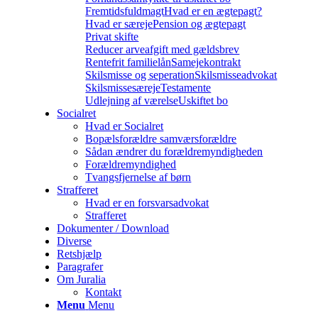
Fremtidsfuldmagt
Hvad er en ægtepagt?
Hvad er særeje
Pension og ægtepagt
Privat skifte
Reducer arveafgift med gældsbrev
Rentefrit familielån
Samejekontrakt
Skilsmisse og seperation
Skilsmisseadvokat
Skilsmissesæreje
Testamente
Udlejning af værelse
Uskiftet bo
Socialret
Hvad er Socialret
Bopælsforældre samværsforældre
Sådan ændrer du forældremyndigheden
Forældremyndighed
Tvangsfjernelse af børn
Strafferet
Hvad er en forsvarsadvokat
Strafferet
Dokumenter / Download
Diverse
Retshjælp
Paragrafer
Om Juralia
Kontakt
Menu
Menu