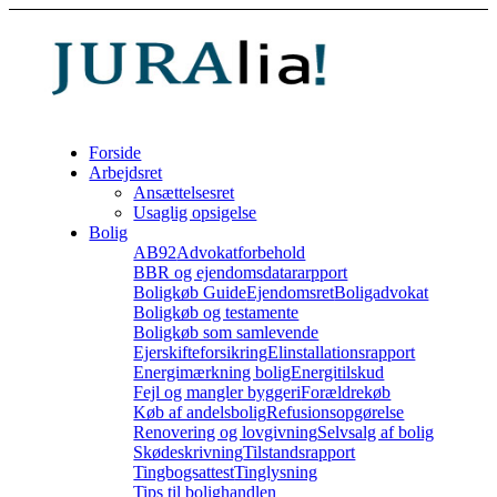
Forside
Arbejdsret
Ansættelsesret
Usaglig opsigelse
Bolig
AB92
Advokatforbehold
BBR og ejendomsdatararpport
Boligkøb Guide
Ejendomsret
Boligadvokat
Boligkøb og testamente
Boligkøb som samlevende
Ejerskifteforsikring
Elinstallationsrapport
Energimærkning bolig
Energitilskud
Fejl og mangler byggeri
Forældrekøb
Køb af andelsbolig
Refusionsopgørelse
Renovering og lovgivning
Selvsalg af bolig
Skødeskrivning
Tilstandsrapport
Tingbogsattest
Tinglysning
Tips til bolighandlen