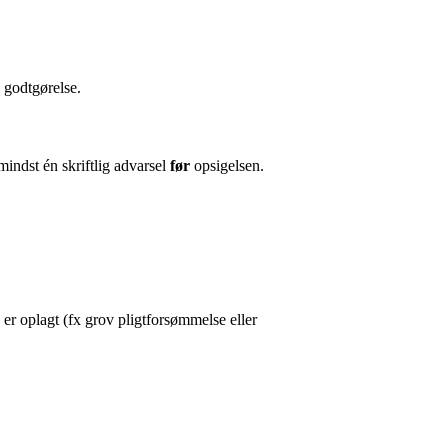
 godtgørelse.
indst én skriftlig advarsel
før
opsigelsen.
n er oplagt (fx grov pligtforsømmelse eller