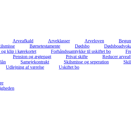
Arveafkald
Arveklasser
Arveloven
Beguns
ilsmisse
Børnetestamente
Dødsbo
Dødsboadvok
 og klip i kørekortet
Forhåndssamtykke til uskiftet bo
Fr
Pension og ægtepagt
Privat skifte
Reducer arveaf
elån
Samejekontrakt
Skilsmisse og seperation
Ski
Udlejning af værelse
Uskiftet bo
re
igheden