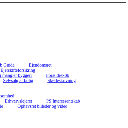
b Guide
Ejendomsret
Ejerskifteforsikring
g mangler byggeri
Forældrekøb
Selvsalg af bolig
Skødeskrivning
ksomhed
Erhvervslejeret
I/S Interessentskab
le
Ophavsret billeder og video