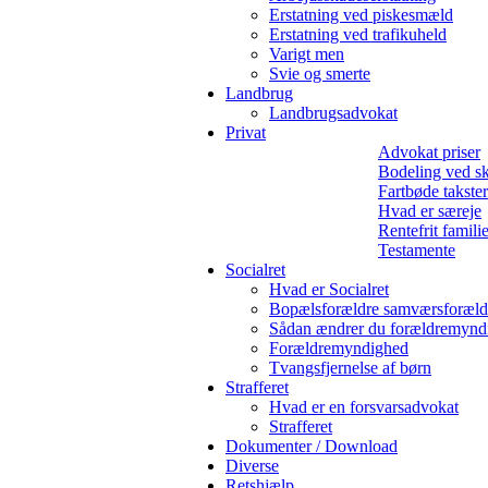
Erstatning ved piskesmæld
Erstatning ved trafikuheld
Varigt men
Svie og smerte
Landbrug
Landbrugsadvokat
Privat
Advokat priser
Bodeling ved sk
Fartbøde takster
Hvad er særeje
Rentefrit famili
Testamente
Socialret
Hvad er Socialret
Bopælsforældre samværsforæld
Sådan ændrer du forældremynd
Forældremyndighed
Tvangsfjernelse af børn
Strafferet
Hvad er en forsvarsadvokat
Strafferet
Dokumenter / Download
Diverse
Retshjælp