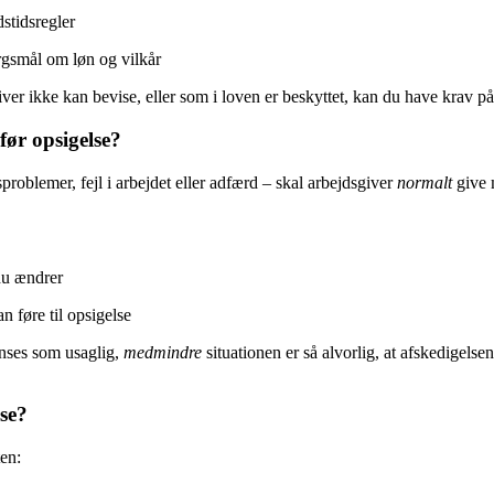
dstidsregler
ørgsmål om løn og vilkår
ver ikke kan bevise, eller som i loven er beskyttet, kan du have krav på
før opsigelse?
roblemer, fejl i arbejdet eller adfærd – skal arbejdsgiver
normalt
give m
du ændrer
n føre til opsigelse
anses som usaglig,
medmindre
situationen er så alvorlig, at afskedigelse
lse?
en: