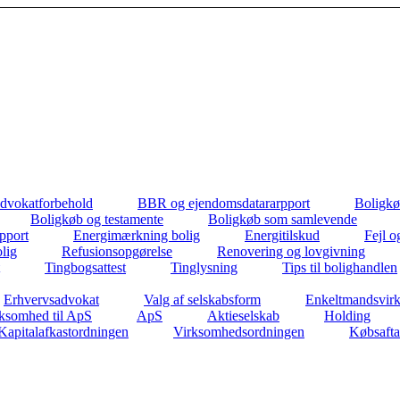
dvokatforbehold
BBR og ejendomsdatararpport
Boligkø
Boligkøb og testamente
Boligkøb som samlevende
apport
Energimærkning bolig
Energitilskud
Fejl o
lig
Refusionsopgørelse
Renovering og lovgivning
Tingbogsattest
Tinglysning
Tips til bolighandlen
Erhvervsadvokat
Valg af selskabsform
Enkeltmandsvir
ksomhed til ApS
ApS
Aktieselskab
Holding
Kapitalafkastordningen
Virksomhedsordningen
Købsafta