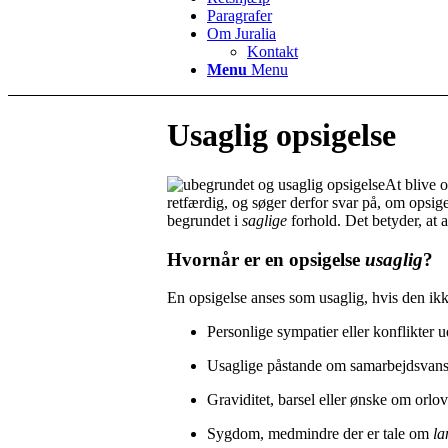
Paragrafer
Om Juralia
Kontakt
Menu
Menu
Usaglig opsigelse
At blive 
retfærdig, og søger derfor svar på, om opsig
begrundet i
saglige
forhold. Det betyder, at a
Hvornår er en opsigelse
usaglig
?
En opsigelse anses som usaglig, hvis den ik
Personlige sympatier eller konflikter
Usaglige påstande om samarbejdsvans
Graviditet, barsel eller ønske om orlov
Sygdom, medmindre der er tale om
la