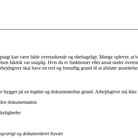
opsagt kan være både overraskende og ubehageligt. Mange oplever, at be
elsen faktisk var
usaglig
. Hvis du er funktionær eller ansat under overens
rbejdsgiver skal have en reel og fornuftig grund til at afslutte ansættelse
ke bygger på en legitim og dokumenterbar grund. Arbejdsgiver må ikke
 uden dokumentation
keligheder
ngvarigt og dokumenteret
fravær