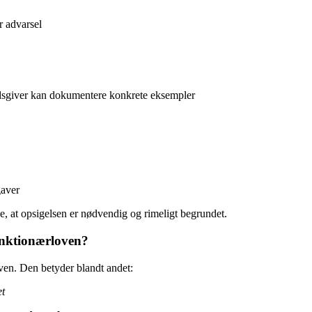
r advarsel
sgiver kan dokumentere konkrete eksempler
gaver
se, at opsigelsen er nødvendig og rimeligt begrundet.
unktionærloven?
ven. Den betyder blandt andet:
et