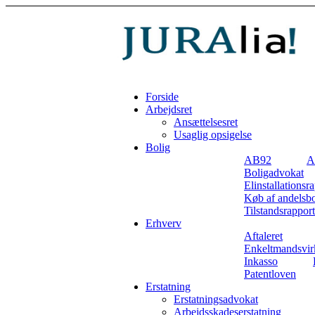
Forside
Arbejdsret
Ansættelsesret
Usaglig opsigelse
Bolig
AB92
A
Boligadvokat
Elinstallationsr
Køb af andelsbo
Tilstandsrapport
Erhverv
Aftaleret
Enkeltmandsvir
Inkasso
Patentloven
Erstatning
Erstatningsadvokat
Arbejdsskadeserstatning