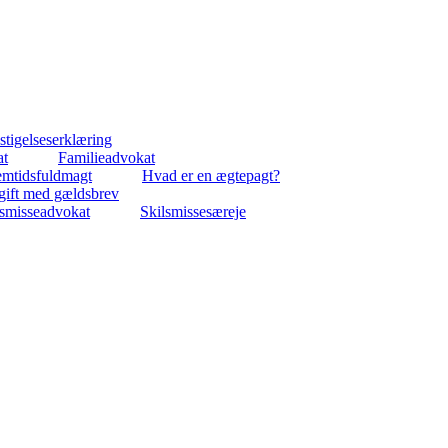
tigelseserklæring
at
Familieadvokat
emtidsfuldmagt
Hvad er en ægtepagt?
gift med gældsbrev
lsmisseadvokat
Skilsmissesæreje