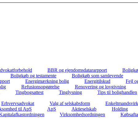
dvokatforbehold
BBR og ejendomsdatararpport
Boligkø
Boligkøb og testamente
Boligkøb som samlevende
apport
Energimærkning bolig
Energitilskud
Fejl o
lig
Refusionsopgørelse
Renovering og lovgivning
Tingbogsattest
Tinglysning
Tips til bolighandlen
Erhvervsadvokat
Valg af selskabsform
Enkeltmandsvir
ksomhed til ApS
ApS
Aktieselskab
Holding
Kapitalafkastordningen
Virksomhedsordningen
Købsafta