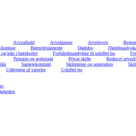
Arveafkald
Arveklasser
Arveloven
Beguns
ilsmisse
Børnetestamente
Dødsbo
Dødsboadvok
 og klip i kørekortet
Forhåndssamtykke til uskiftet bo
Fr
Pension og ægtepagt
Privat skifte
Reducer arveaf
elån
Samejekontrakt
Skilsmisse og seperation
Ski
Udlejning af værelse
Uskiftet bo
re
igheden