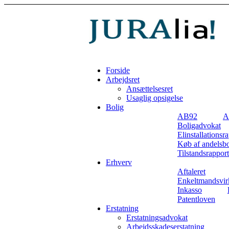
Forside
Arbejdsret
Ansættelsesret
Usaglig opsigelse
Bolig
AB92
A
Boligadvokat
Elinstallationsr
Køb af andelsbo
Tilstandsrapport
Erhverv
Aftaleret
Enkeltmandsvir
Inkasso
Patentloven
Erstatning
Erstatningsadvokat
Arbejdsskadeserstatning