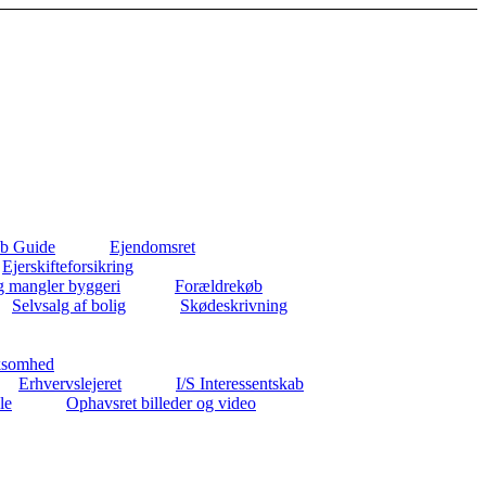
b Guide
Ejendomsret
Ejerskifteforsikring
g mangler byggeri
Forældrekøb
Selvsalg af bolig
Skødeskrivning
ksomhed
Erhvervslejeret
I/S Interessentskab
le
Ophavsret billeder og video