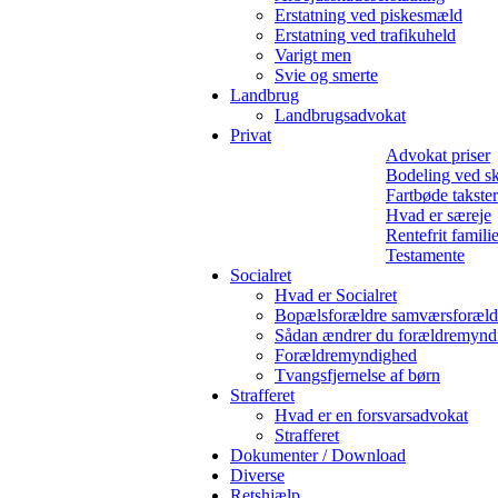
Erstatning ved piskesmæld
Erstatning ved trafikuheld
Varigt men
Svie og smerte
Landbrug
Landbrugsadvokat
Privat
Advokat priser
Bodeling ved sk
Fartbøde takster
Hvad er særeje
Rentefrit famili
Testamente
Socialret
Hvad er Socialret
Bopælsforældre samværsforæld
Sådan ændrer du forældremynd
Forældremyndighed
Tvangsfjernelse af børn
Strafferet
Hvad er en forsvarsadvokat
Strafferet
Dokumenter / Download
Diverse
Retshjælp