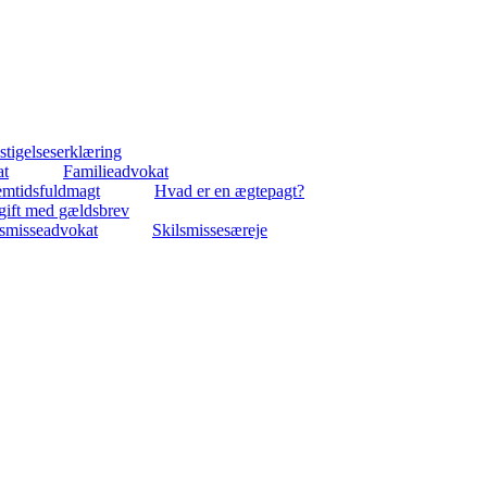
tigelseserklæring
at
Familieadvokat
emtidsfuldmagt
Hvad er en ægtepagt?
gift med gældsbrev
lsmisseadvokat
Skilsmissesæreje