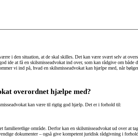
re i den situation, at de skal skilles. Det kan være svært selv at ove
god ide at få en skilsmisseadvokat ind over, som kan rådgive om både de 
mmer vi ind på, hvad en skilsmisseadvokat kan hjælpe med, når bølgerne
okat overordnet hjælpe med?
isseadvokat kan være til rigtig god hjælp. Det er i forhold til:
t familieretlige område. Derfor kan en skilsmisseadvokat ud over at tage
endige dokumenter – også give kompetent juridisk rådgivning i forhold ti