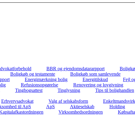
dvokatforbehold
BBR og ejendomsdatararpport
Boligkø
Boligkøb og testamente
Boligkøb som samlevende
apport
Energimærkning bolig
Energitilskud
Fejl o
lig
Refusionsopgørelse
Renovering og lovgivning
Tingbogsattest
Tinglysning
Tips til bolighandlen
Erhvervsadvokat
Valg af selskabsform
Enkeltmandsvir
ksomhed til ApS
ApS
Aktieselskab
Holding
Kapitalafkastordningen
Virksomhedsordningen
Købsafta