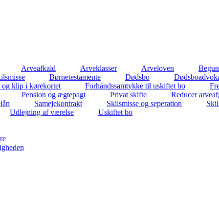
Arveafkald
Arveklasser
Arveloven
Beguns
ilsmisse
Børnetestamente
Dødsbo
Dødsboadvok
 og klip i kørekortet
Forhåndssamtykke til uskiftet bo
Fr
Pension og ægtepagt
Privat skifte
Reducer arveaf
elån
Samejekontrakt
Skilsmisse og seperation
Ski
Udlejning af værelse
Uskiftet bo
re
igheden