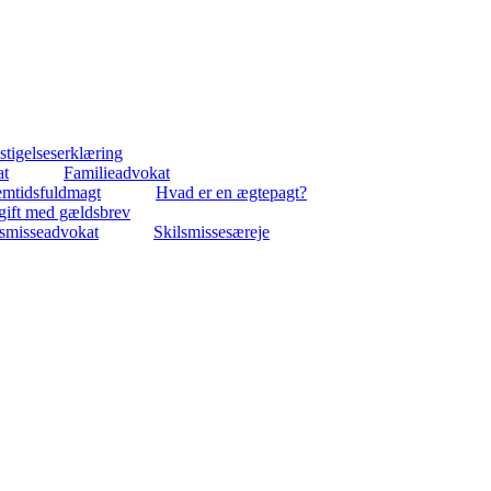
tigelseserklæring
at
Familieadvokat
emtidsfuldmagt
Hvad er en ægtepagt?
gift med gældsbrev
lsmisseadvokat
Skilsmissesæreje