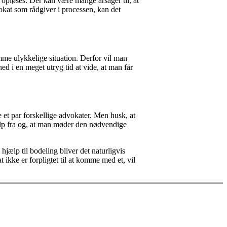
 opløses. Der kan være mange årsager til, at
kat som rådgiver i processen, kan det
mme ulykkelige situation. Derfor vil man
ed i en meget utryg tid at vide, at man får
 et par forskellige advokater. Men husk, at
jælp fra og, at man møder den nødvendige
jælp til bodeling bliver det naturligvis
ikke er forpligtet til at komme med et, vil