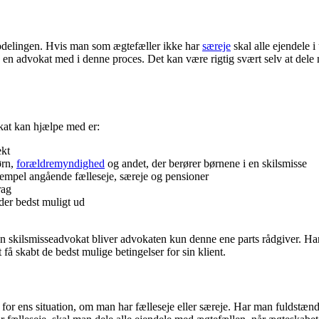
bodelingen. Hvis man som ægtefæller ikke har
særeje
skal alle ejendele 
en advokat med i denne proces. Det kan være rigtig svært selv at dele 
kat kan hjælpe med er:
ekt
ørn,
forældremyndighed
og andet, der berører børnene i en skilsmisse
mpel angående fælleseje, særeje og pensioner
rag
der bedst muligt ud
n skilsmisseadvokat bliver advokaten kun denne ene parts rådgiver. Han
 få skabt de bedst mulige betingelser for sin klient.
ng for ens situation, om man har fælleseje eller særeje. Har man fuldstæn