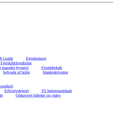
b Guide
Ejendomsret
Ejerskifteforsikring
g mangler byggeri
Forældrekøb
Selvsalg af bolig
Skødeskrivning
ksomhed
Erhvervslejeret
I/S Interessentskab
le
Ophavsret billeder og video