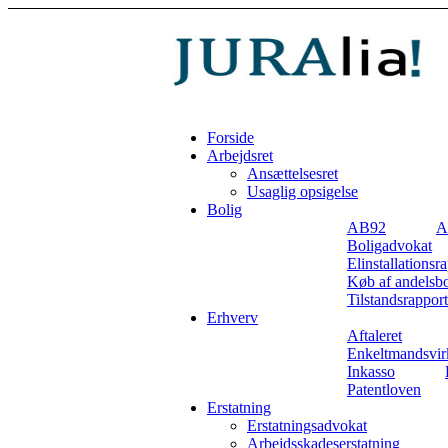
Forside
Arbejdsret
Ansættelsesret
Usaglig opsigelse
Bolig
AB92
A
Boligadvokat
Elinstallationsr
Køb af andelsbo
Tilstandsrapport
Erhverv
Aftaleret
Enkeltmandsvir
Inkasso
Patentloven
Erstatning
Erstatningsadvokat
Arbejdsskadeserstatning