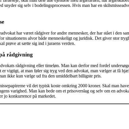
r fælleseje, skal man dele alle ejendele med ægtefællen, når ægteskabet
d snyder sig selv i bodelingsprocessen. Hvis man har en skilsmisseadvo
se
eadvokat har været rådgiver for andre mennesker, der har stået i den sa
for situationens alvor både menneskeligt og juridisk. Det giver stor trygh
al prøve at sætte sig ind i juraens verden.
 på rådgivning
eadvokats rådgivning eller timeløn. Man kan derfor med fordel undersøge
t er vigtigt, at man føler sig tryg ved den advokat, man vælger at få h
 man ikke kun vælge ud fra den umiddelbart billigste pris.
missepapirerne vil det typisk koste omkring 2000 kroner. Skal man have h
ngens varighed. Man kan bede om et prisoverslag og selv om en advokat 
r jo konkurrence på markedet.