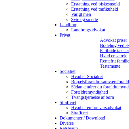
Erstatning ved piskesmæld
Erstatning ved trafikuheld
Varigt men
Svie og smerte
Landbrug
Landbrugsadvokat
Privat
Advokat priser
Bodeling ved sk
Fartbøde takster
Hvad er særeje
Rentefrit famili
Testamente
Socialret
Hvad er Socialret
Bopælsforældre samværsforæld
Sådan ændrer du forældremynd
Forældremyndighed
Tvangsfjernelse af børn
Strafferet
Hvad er en forsvarsadvokat
Strafferet
Dokumenter / Download
Diverse
Retshjælp