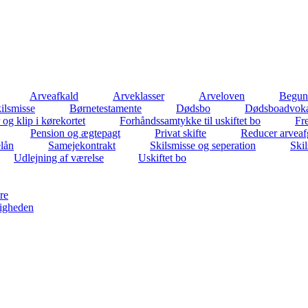
Arveafkald
Arveklasser
Arveloven
Beguns
ilsmisse
Børnetestamente
Dødsbo
Dødsboadvok
 og klip i kørekortet
Forhåndssamtykke til uskiftet bo
Fr
Pension og ægtepagt
Privat skifte
Reducer arveaf
elån
Samejekontrakt
Skilsmisse og seperation
Ski
Udlejning af værelse
Uskiftet bo
re
igheden