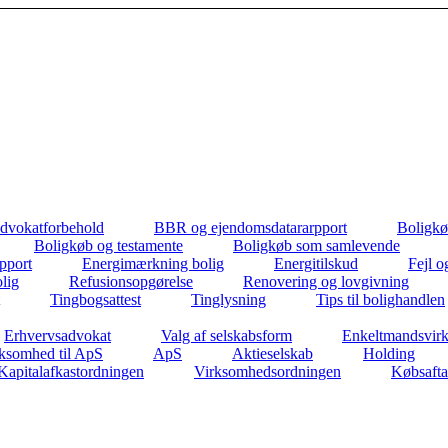
dvokatforbehold
BBR og ejendomsdatararpport
Boligkø
Boligkøb og testamente
Boligkøb som samlevende
apport
Energimærkning bolig
Energitilskud
Fejl o
lig
Refusionsopgørelse
Renovering og lovgivning
Tingbogsattest
Tinglysning
Tips til bolighandlen
Erhvervsadvokat
Valg af selskabsform
Enkeltmandsvir
ksomhed til ApS
ApS
Aktieselskab
Holding
Kapitalafkastordningen
Virksomhedsordningen
Købsafta