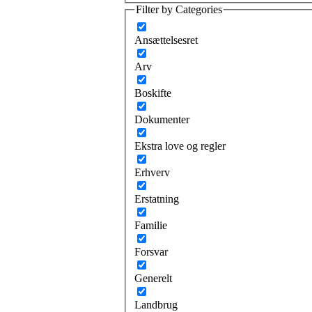
Filter by Categories
Ansættelsesret
Arv
Boskifte
Dokumenter
Ekstra love og regler
Erhverv
Erstatning
Familie
Forsvar
Generelt
Landbrug