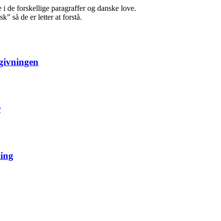
e i de forskellige paragraffer og danske love.
 så de er letter at forstå.
vgivningen
r
ling