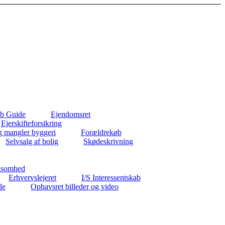
b Guide
Ejendomsret
Ejerskifteforsikring
g mangler byggeri
Forældrekøb
Selvsalg af bolig
Skødeskrivning
ksomhed
Erhvervslejeret
I/S Interessentskab
le
Ophavsret billeder og video