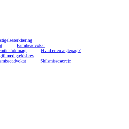
tigelseserklæring
at
Familieadvokat
emtidsfuldmagt
Hvad er en ægtepagt?
gift med gældsbrev
lsmisseadvokat
Skilsmissesæreje