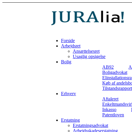
Forside
Arbejdsret
Ansættelsesret
Usaglig opsigelse
Bolig
AB92
A
Boligadvokat
Elinstallationsr
Køb af andelsbo
Tilstandsrapport
Erhverv
Aftaleret
Enkeltmandsvir
Inkasso
Patentloven
Erstatning
Erstatningsadvokat
Arbejdsskadeserstatning