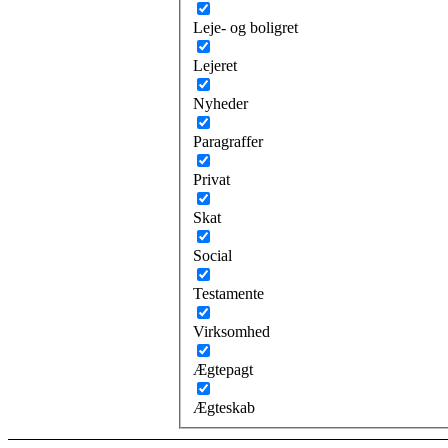
Leje- og boligret
Lejeret
Nyheder
Paragraffer
Privat
Skat
Social
Testamente
Virksomhed
Ægtepagt
Ægteskab