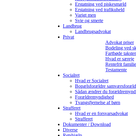
Erstatning ved piskesmæld
Erstatning ved trafikuheld
Varigt men
Svie og smerte
Landbrug
Landbrugsadvokat
Privat
Advokat priser
Bodeling ved sk
Fartbøde takster
Hvad er særeje
Rentefrit famili
Testamente
Socialret
Hvad er Socialret
Bopælsforældre samværsforæld
Sådan ændrer du forældremynd
Forældremyndighed
Tvangsfjernelse af børn
Strafferet
Hvad er en forsvarsadvokat
Strafferet
Dokumenter / Download
Diverse
Retshjælp