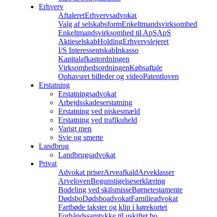
Erhverv
Aftaleret
Erhvervsadvokat
Valg af selskabsform
Enkeltmandsvirksomhed
Enkeltmandsvirksomhed til ApS
ApS
Aktieselskab
Holding
Erhvervslejeret
I/S Interessentskab
Inkasso
Kapitalafkastordningen
Virksomhedsordningen
Købsaftale
Ophavsret billeder og video
Patentloven
Erstatning
Erstatningsadvokat
Arbejdsskadeserstatning
Erstatning ved piskesmæld
Erstatning ved trafikuheld
Varigt men
Svie og smerte
Landbrug
Landbrugsadvokat
Privat
Advokat priser
Arveafkald
Arveklasser
Arveloven
Begunstigelseserklæring
Bodeling ved skilsmisse
Børnetestamente
Dødsbo
Dødsboadvokat
Familieadvokat
Fartbøde takster og klip i kørekortet
Forhåndssamtykke til uskiftet bo