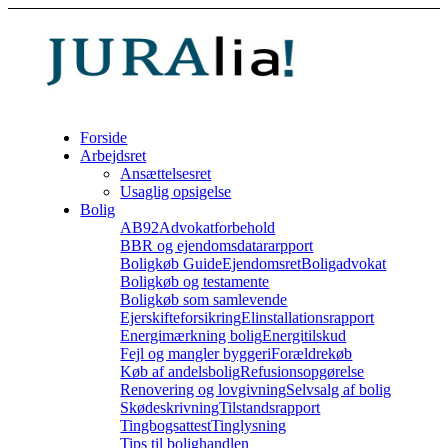
Forside
Arbejdsret
Ansættelsesret
Usaglig opsigelse
Bolig
AB92
Advokatforbehold
BBR og ejendomsdatararpport
Boligkøb Guide
Ejendomsret
Boligadvokat
Boligkøb og testamente
Boligkøb som samlevende
Ejerskifteforsikring
Elinstallationsrapport
Energimærkning bolig
Energitilskud
Fejl og mangler byggeri
Forældrekøb
Køb af andelsbolig
Refusionsopgørelse
Renovering og lovgivning
Selvsalg af bolig
Skødeskrivning
Tilstandsrapport
Tingbogsattest
Tinglysning
Tips til bolighandlen