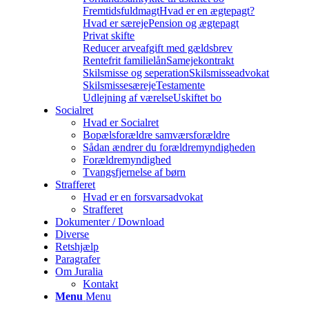
Fremtidsfuldmagt
Hvad er en ægtepagt?
Hvad er særeje
Pension og ægtepagt
Privat skifte
Reducer arveafgift med gældsbrev
Rentefrit familielån
Samejekontrakt
Skilsmisse og seperation
Skilsmisseadvokat
Skilsmissesæreje
Testamente
Udlejning af værelse
Uskiftet bo
Socialret
Hvad er Socialret
Bopælsforældre samværsforældre
Sådan ændrer du forældremyndigheden
Forældremyndighed
Tvangsfjernelse af børn
Strafferet
Hvad er en forsvarsadvokat
Strafferet
Dokumenter / Download
Diverse
Retshjælp
Paragrafer
Om Juralia
Kontakt
Menu
Menu