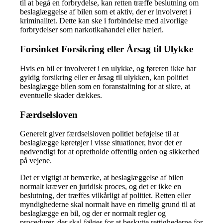
til at begå en forbrydelse, kan retten træffe beslutning om
beslaglæggelse af bilen som et aktiv, der er involveret i
kriminalitet. Dette kan ske i forbindelse med alvorlige
forbrydelser som narkotikahandel eller hæleri.
Forsinket Forsikring eller Årsag til Ulykke
Hvis en bil er involveret i en ulykke, og føreren ikke har
gyldig forsikring eller er årsag til ulykken, kan politiet
beslaglægge bilen som en foranstaltning for at sikre, at
eventuelle skader dækkes.
Færdselsloven
Generelt giver færdselsloven politiet beføjelse til at
beslaglægge køretøjer i visse situationer, hvor det er
nødvendigt for at opretholde offentlig orden og sikkerhed
på vejene.
Det er vigtigt at bemærke, at beslaglæggelse af bilen
normalt kræver en juridisk proces, og det er ikke en
beslutning, der træffes vilkårligt af politiet. Retten eller
myndighederne skal normalt have en rimelig grund til at
beslaglægge en bil, og der er normalt regler og
procedurer, der skal følges for at beskytte rettighederne for