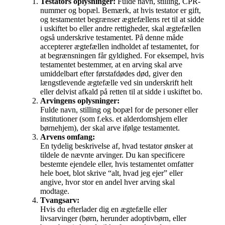
Testators oplysninger:
Fulde navn, stilling, CPR-
nummer og bopæl. Bemærk, at hvis testator er gift,
og testamentet begrænser ægtefællens ret til at sidde
i uskiftet bo eller andre rettigheder, skal ægtefællen
også underskrive testamentet. På denne måde
accepterer ægtefællen indholdet af testamentet, for
at begrænsningen får gyldighed. For eksempel, hvis
testamentet bestemmer, at en arving skal arve
umiddelbart efter førstafdødes død, giver den
længstlevende ægtefælle ved sin underskrift helt
eller delvist afkald på retten til at sidde i uskiftet bo.
Arvingens oplysninger:
Fulde navn, stilling og bopæl for de personer eller
institutioner (som f.eks. et alderdomshjem eller
børnehjem), der skal arve ifølge testamentet.
Arvens omfang:
En tydelig beskrivelse af, hvad testator ønsker at
tildele de nævnte arvinger. Du kan specificere
bestemte ejendele eller, hvis testamentet omfatter
hele boet, blot skrive “alt, hvad jeg ejer” eller
angive, hvor stor en andel hver arving skal
modtage.
Tvangsarv:
Hvis du efterlader dig en ægtefælle eller
livsarvinger (børn, herunder adoptivbørn, eller