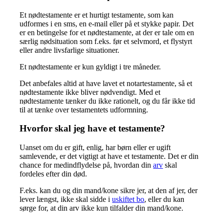
Et nødtestamente er et hurtigt testamente, som kan
udformes i en sms, en e-mail eller på et stykke papir. Det
er en betingelse for et nødtestamente, at der er tale om en
særlig nødsituation som f.eks. før et selvmord, et flystyrt
eller andre livsfarlige situationer.
Et nødtestamente er kun gyldigt i tre måneder.
Det anbefales altid at have lavet et notartestamente, så et
nødtestamente ikke bliver nødvendigt. Med et
nødtestamente tænker du ikke rationelt, og du får ikke tid
til at tænke over testamentets udformning.
Hvorfor skal jeg have et testamente?
Uanset om du er gift, enlig, har børn eller er ugift
samlevende, er det vigtigt at have et testamente. Det er din
chance for medindflydelse på, hvordan din
arv
skal
fordeles efter din død.
F.eks. kan du og din mand/kone sikre jer, at den af jer, der
lever længst, ikke skal sidde i
uskiftet bo
, eller du kan
sørge for, at din arv ikke kun tilfalder din mand/kone.