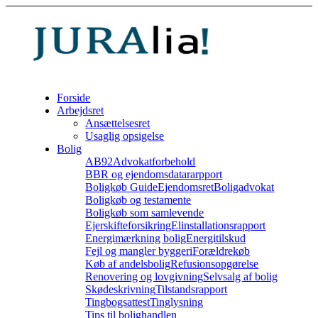
Forside
Arbejdsret
Ansættelsesret
Usaglig opsigelse
Bolig
AB92
Advokatforbehold
BBR og ejendomsdatararpport
Boligkøb Guide
Ejendomsret
Boligadvokat
Boligkøb og testamente
Boligkøb som samlevende
Ejerskifteforsikring
Elinstallationsrapport
Energimærkning bolig
Energitilskud
Fejl og mangler byggeri
Forældrekøb
Køb af andelsbolig
Refusionsopgørelse
Renovering og lovgivning
Selvsalg af bolig
Skødeskrivning
Tilstandsrapport
Tingbogsattest
Tinglysning
Tips til bolighandlen