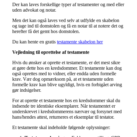
Der kan laves forskellige typer af testamenter og med eller
uden advokat og notar.
Men det kan også laves ved selv at udfylde en skabelon
og tage ind til domstolen og få en notar til at notere det og
herefter få det gemt hos domstolen.
Du kan hente en gratis
testamente skabelon her
Vejledning til oprettelse af testamente
Hvis du ønsker at oprette et testamente, er det mest sikre
at gøre dette hos en kredsdommer. Et testamente kan dog
også oprettes med to vidner, eller endda uden formelle
krav. Vær dog opmærksom på, at et testamente uden
formelle krav kan blive ugyldigt, hvis en forbigået arving
gør indsigelser.
For at oprette et testamente hos en kredsdommer skal du
indsende tre identiske eksemplarer. Når testamentet er
underskrevet i kredsdommerens nærvær og forsynet med
hans/hendes attest, returneres et eksemplar til testator.
Et testamente skal indeholde følgende oplysninger: