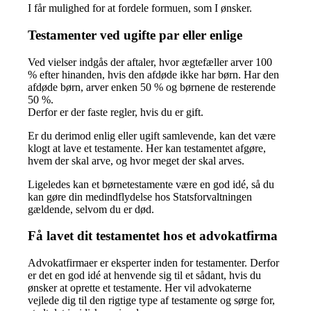
I får mulighed for at fordele formuen, som I ønsker.
Testamenter ved ugifte par eller enlige
Ved vielser indgås der aftaler, hvor ægtefæller arver 100
% efter hinanden, hvis den afdøde ikke har børn. Har den
afdøde børn, arver enken 50 % og børnene de resterende
50 %.
Derfor er der faste regler, hvis du er gift.
Er du derimod enlig eller ugift samlevende, kan det være
klogt at lave et testamente. Her kan testamentet afgøre,
hvem der skal arve, og hvor meget der skal arves.
Ligeledes kan et børnetestamente være en god idé, så du
kan gøre din medindflydelse hos Statsforvaltningen
gældende, selvom du er død.
Få lavet dit testamentet hos et advokatfirma
Advokatfirmaer er eksperter inden for testamenter. Derfor
er det en god idé at henvende sig til et sådant, hvis du
ønsker at oprette et testamente. Her vil advokaterne
vejlede dig til den rigtige type af testamente og sørge for,