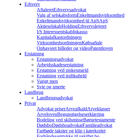
Erhverv
Aftaleret
Erhvervsadvokat
Valg af selskabsform
Enkeltmandsvirksomhed
Enkeltmandsvirksomhed til ApS
ApS
Aktieselskab
Holding
Erhvervslejeret
I/S Interessentskab
Inkasso
Kapitalafkastordningen
Virksomhedsordningen
Købsaftale
Ophavsret billeder og video
Patentloven
Erstatning
Erstatningsadvokat
Arbejdsskadeserstatning
Erstatning ved piskesmæld
Erstatning ved trafikuheld
Varigt men
Svie og smerte
Landbrug
Landbrugsadvokat
Privat
Advokat priser
Arveafkald
Arveklasser
Arveloven
Begunstigelseserklæring
Bodeling ved skilsmisse
Børnetestamente
Dødsbo
Dødsboadvokat
Familieadvokat
Fartbøde takster og klip i kørekortet
Forhåndssamtykke til uskiftet bo