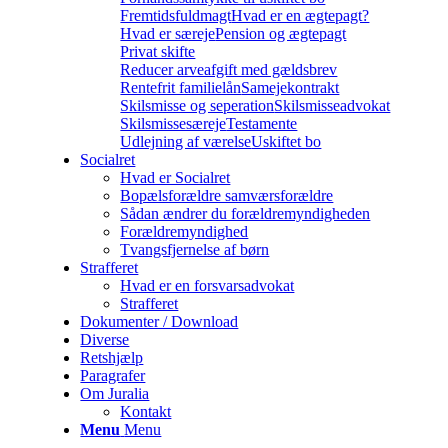
Fremtidsfuldmagt
Hvad er en ægtepagt?
Hvad er særeje
Pension og ægtepagt
Privat skifte
Reducer arveafgift med gældsbrev
Rentefrit familielån
Samejekontrakt
Skilsmisse og seperation
Skilsmisseadvokat
Skilsmissesæreje
Testamente
Udlejning af værelse
Uskiftet bo
Socialret
Hvad er Socialret
Bopælsforældre samværsforældre
Sådan ændrer du forældremyndigheden
Forældremyndighed
Tvangsfjernelse af børn
Strafferet
Hvad er en forsvarsadvokat
Strafferet
Dokumenter / Download
Diverse
Retshjælp
Paragrafer
Om Juralia
Kontakt
Menu
Menu