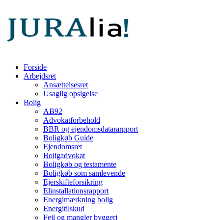
Forside
Arbejdsret
Ansættelsesret
Usaglig opsigelse
Bolig
AB92
Advokatforbehold
BBR og ejendomsdatararpport
Boligkøb Guide
Ejendomsret
Boligadvokat
Boligkøb og testamente
Boligkøb som samlevende
Ejerskifteforsikring
Elinstallationsrapport
Energimærkning bolig
Energitilskud
Fejl og mangler byggeri