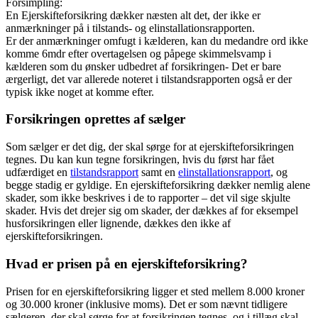
Forsimpling:
En Ejerskifteforsikring dækker næsten alt det, der ikke er
anmærkninger på i tilstands- og elinstallationsrapporten.
Er der anmærkninger omfugt i kælderen, kan du medandre ord ikke
komme 6mdr efter overtagelsen og påpege skimmelsvamp i
kælderen som du ønsker udbedret af forsikringen- Det er bare
ærgerligt, det var allerede noteret i tilstandsrapporten også er der
typisk ikke noget at komme efter.
Forsikringen oprettes af sælger
Som sælger er det dig, der skal sørge for at ejerskifteforsikringen
tegnes. Du kan kun tegne forsikringen, hvis du først har fået
udfærdiget en
tilstandsrapport
samt en
elinstallationsrapport
, og
begge stadig er gyldige. En ejerskifteforsikring dækker nemlig alene
skader, som ikke beskrives i de to rapporter – det vil sige skjulte
skader. Hvis det drejer sig om skader, der dækkes af for eksempel
husforsikringen eller lignende, dækkes den ikke af
ejerskifteforsikringen.
Hvad er prisen på en ejerskifteforsikring?
Prisen for en ejerskifteforsikring ligger et sted mellem 8.000 kroner
og 30.000 kroner (inklusive moms). Det er som nævnt tidligere
sælgeren, der skal sørge for at forsikringen tegnes, og i tillæg skal