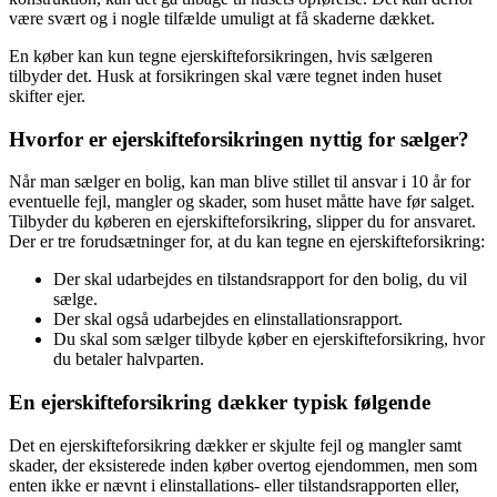
være svært og i nogle tilfælde umuligt at få skaderne dækket.
En køber kan kun tegne ejerskifteforsikringen, hvis sælgeren
tilbyder det. Husk at forsikringen skal være tegnet inden huset
skifter ejer.
Hvorfor er ejerskifteforsikringen nyttig for sælger?
Når man sælger en bolig, kan man blive stillet til ansvar i 10 år for
eventuelle fejl, mangler og skader, som huset måtte have før salget.
Tilbyder du køberen en ejerskifteforsikring, slipper du for ansvaret.
Der er tre forudsætninger for, at du kan tegne en ejerskifteforsikring:
Der skal udarbejdes en tilstandsrapport for den bolig, du vil
sælge.
Der skal også udarbejdes en elinstallationsrapport.
Du skal som sælger tilbyde køber en ejerskifteforsikring, hvor
du betaler halvparten.
En ejerskifteforsikring dækker typisk følgende
Det en ejerskifteforsikring dækker er skjulte fejl og mangler samt
skader, der eksisterede inden køber overtog ejendommen, men som
enten ikke er nævnt i elinstallations- eller tilstandsrapporten eller,