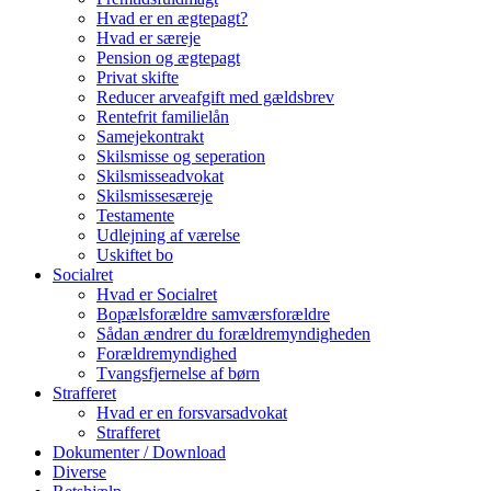
Hvad er en ægtepagt?
Hvad er særeje
Pension og ægtepagt
Privat skifte
Reducer arveafgift med gældsbrev
Rentefrit familielån
Samejekontrakt
Skilsmisse og seperation
Skilsmisseadvokat
Skilsmissesæreje
Testamente
Udlejning af værelse
Uskiftet bo
Socialret
Hvad er Socialret
Bopælsforældre samværsforældre
Sådan ændrer du forældremyndigheden
Forældremyndighed
Tvangsfjernelse af børn
Strafferet
Hvad er en forsvarsadvokat
Strafferet
Dokumenter / Download
Diverse