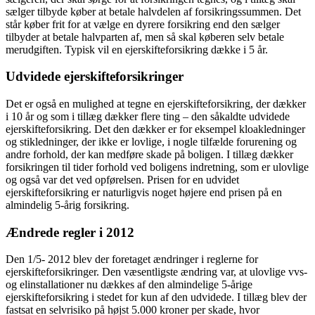
sælger tilbyde køber at betale halvdelen af forsikringssummen. Det
står køber frit for at vælge en dyrere forsikring end den sælger
tilbyder at betale halvparten af, men så skal køberen selv betale
merudgiften. Typisk vil en ejerskifteforsikring dække i 5 år.
Udvidede ejerskifteforsikringer
Det er også en mulighed at tegne en ejerskifteforsikring, der dækker
i 10 år og som i tillæg dækker flere ting – den såkaldte udvidede
ejerskifteforsikring. Det den dækker er for eksempel kloakledninger
og stikledninger, der ikke er lovlige, i nogle tilfælde forurening og
andre forhold, der kan medføre skade på boligen. I tillæg dækker
forsikringen til tider forhold ved boligens indretning, som er ulovlige
og også var det ved opførelsen. Prisen for en udvidet
ejerskifteforsikring er naturligvis noget højere end prisen på en
almindelig 5-årig forsikring.
Ændrede regler i 2012
Den 1/5- 2012 blev der foretaget ændringer i reglerne for
ejerskifteforsikringer. Den væsentligste ændring var, at ulovlige vvs-
og elinstallationer nu dækkes af den almindelige 5-årige
ejerskifteforsikring i stedet for kun af den udvidede. I tillæg blev der
fastsat en selvrisiko på højst 5.000 kroner per skade, hvor