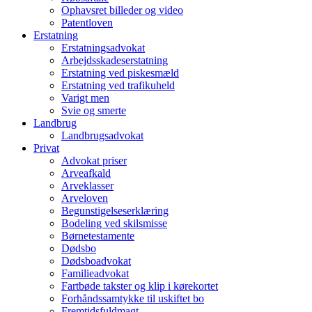
Ophavsret billeder og video
Patentloven
Erstatning
Erstatningsadvokat
Arbejdsskadeserstatning
Erstatning ved piskesmæld
Erstatning ved trafikuheld
Varigt men
Svie og smerte
Landbrug
Landbrugsadvokat
Privat
Advokat priser
Arveafkald
Arveklasser
Arveloven
Begunstigelseserklæring
Bodeling ved skilsmisse
Børnetestamente
Dødsbo
Dødsboadvokat
Familieadvokat
Fartbøde takster og klip i kørekortet
Forhåndssamtykke til uskiftet bo
Fremtidsfuldmagt