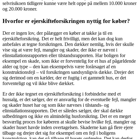
selvrisikoen tidligere kunne være helt oppe på mellem 10.000 kroner
og 20.000 kroner.
Hvorfor er ejerskifteforsikringen nyttig for køber?
Der er ingen lov, der pålægger en køber at takke ja til en
ejerskifteforsikring. Det er helt frivilligt, men det kan dog kun
anbefales at tegne forsikringen. Den dækker nemlig, hvis der skulle
vise sig at være fejl, mangler og skader, der ikke er nævnt i
elinstallationsrapporten eller tilstandsrapporten. Har boligen for
eksempel en skade, som ikke er forventelig for et hus af pågældende
alder og type – den kan eksempelvis være forårsaget af en
konstruktionsfejl – vil forsikringen sandsynligvis dække. Drejer det
sig derimod om en kælder, der er fugtig i et gammelt hus, er det
forventeligt og vil ikke blive dækket.
Er der ikke tegnet en ejerskifteforsikring i forbindelse med et
hussalg, er det sælger, der er ansvarlig for de eventuelle fejl, mangler
og skader huset har og som ikke nævnes i tilstands- og
elinstallationsrapporten. Det er således sælger, der skal dække
udbedringen og ikke en almindelig husforsikring. Det er en meget
besværlig proces for køberen at skulle bevise hvilke fejl, mangler og
skader huset havde inden overtagelsen. Skaderne kan gå flere ejere
tilbage og drejer det sig for eksempel om en fejl i boligens
konstruktion, kan det gå tilbage til husets opførelse. Det kan derfor