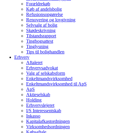
Forældrekøb
Køb af andelsbolig
Refusionsopgørelse
Renovering og lovgivning
Selvsalg af bolig
Skødeskrivning
Tilstandsrapport
Tingbogsattest
Tinglysning
Tips til bolighandlen
Erhverv
Aftaleret
Erhvervsadvokat
Valg af selskabsform
Enkeltmandsvirksomhed
Enkeltmandsvirksomhed til ApS
ApS
Aktieselskab
Holding
Erhvervslejeret
I/S Interessentskab
Inkasso
Kapitalafkastordningen
Virksomhedsordningen
Købsaftale